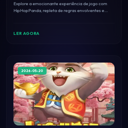
Explore a emocionante experiência de jogo com
HipHopPanda, repleta de regras envolventes e
narrativa dinâmica. Acompanhe as tendências
atuais no universo dos jogos.
LER AGORA
2026-05-20