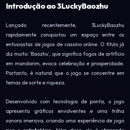
Introdução ao 3LuckyBaozhu
Lançado recentemente, 3LuckyBaozhu
rapidamente conquistou um espaço entre os
entusiastas de jogos de cassino online. O título já
diz muito: 'Baozhu', que significa fogos de artifício
em mandarim, evoca celebração e prosperidade.
Portanto, é natural que o jogo se concentre em
temas de sorte e riqueza.
Desenvolvido com tecnologia de ponta, o jogo
apresenta gráficos envolventes e uma trilha
sonora imersiva, criando uma experiência de jogo