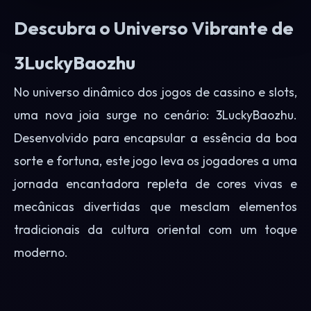
Descubra o Universo Vibrante de
3LuckyBaozhu
No universo dinâmico dos jogos de cassino e slots,
uma nova joia surge no cenário: 3LuckyBaozhu.
Desenvolvido para encapsular a essência da boa
sorte e fortuna, este jogo leva os jogadores a uma
jornada encantadora repleta de cores vivas e
mecânicas divertidas que mesclam elementos
tradicionais da cultura oriental com um toque
moderno.