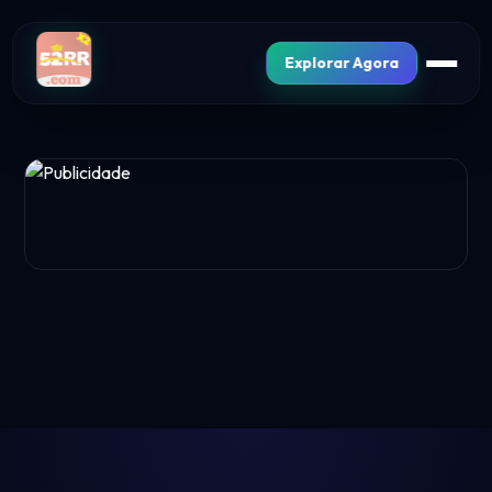
Explorar Agora