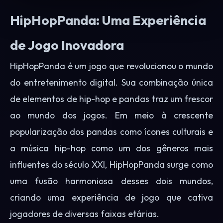
HipHopPanda: Uma Experiência
de Jogo Inovadora
HipHopPanda é um jogo que revolucionou o mundo
do entretenimento digital. Sua combinação única
de elementos de hip-hop e pandas traz um frescor
ao mundo dos jogos. Em meio à crescente
popularização dos pandas como ícones culturais e
a música hip-hop como um dos gêneros mais
influentes do século XXI, HipHopPanda surge como
uma fusão harmoniosa desses dois mundos,
criando uma experiência de jogo que cativa
jogadores de diversas faixas etárias.