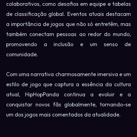
colaborativos, como desafios em equipe e tabelas
de classificação global. Eventos atuais destacam
a importância de jogos que não só entretêm, mas
também conectam pessoas ao redor do mundo,
promovendo a inclusão e um senso de
comunidade.
Com uma narrativa charmosamente imersiva e um
estilo de jogo que captura a essência da cultura
atual, HipHopPanda continua a evoluir e a
conquistar novos fãs globalmente, tornando-se
um dos jogos mais comentados da atualidade.