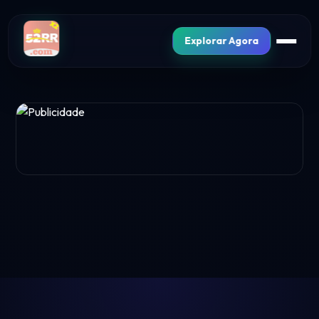
Explorar Agora