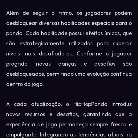
Além de seguir o ritmo, os jogadores podem
desbloquear diversas habilidades especiais para o
panda. Cada habilidade possui efeitos únicos, que
são estrategicamente utilizados para superar
níveis mais desafiadores. Conforme o jogador
progride, novas danças e desafios são
desbloqueados, permitindo uma evolução contínua
dentro do jogo.
A cada atualização, o HipHopPanda introduz
novos recursos e desafios, garantindo que a
experiência de jogo permaneça sempre fresca e
empolgante. Integrando as tendências atuais na