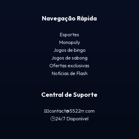
Navegação Rápida
Esportes
Monopoly
Jogos de bingo
Jogos de sabong
Ofertas exclusivas
Notícias de Flash
Central de Suporte
📧
contact@5522rr.com
🕒
24/7 Disponível