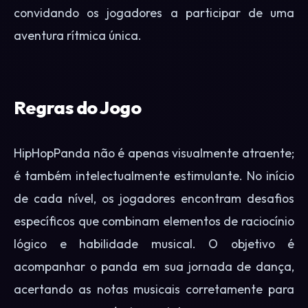
convidando os jogadores a participar de uma
aventura rítmica única.
Regras do Jogo
HipHopPanda não é apenas visualmente atraente;
é também intelectualmente estimulante. No início
de cada nível, os jogadores encontram desafios
específicos que combinam elementos de raciocínio
lógico e habilidade musical. O objetivo é
acompanhar o panda em sua jornada de dança,
acertando as notas musicais corretamente para