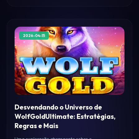
2026-04-15
Desvendando o Universo de
WolfGoldUltimate: Estratégias,
Regras e Mais
Uma exploração abrangente sobre o