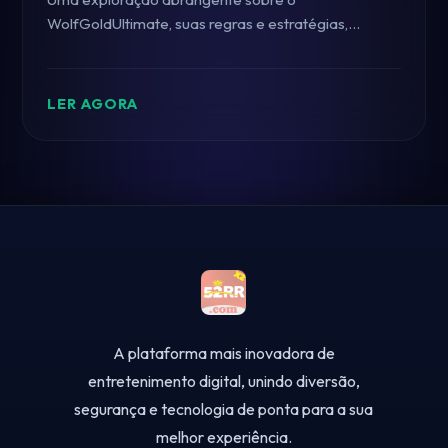
WolfGoldUltimate, suas regras e estratégias,
integrando tendências atuais do mundo dos jogos.
LER AGORA
A plataforma mais inovadora de
entretenimento digital, unindo diversão,
segurança e tecnologia de ponta para a sua
melhor experiência.