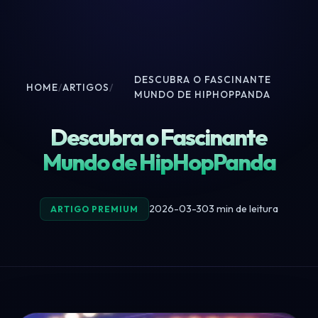
DESCUBRA O FASCINANTE
HOME
/
ARTIGOS
/
MUNDO DE HIPHOPPANDA
Descubra o Fascinante
Mundo de HipHopPanda
2026-03-30
3 min de leitura
ARTIGO PREMIUM