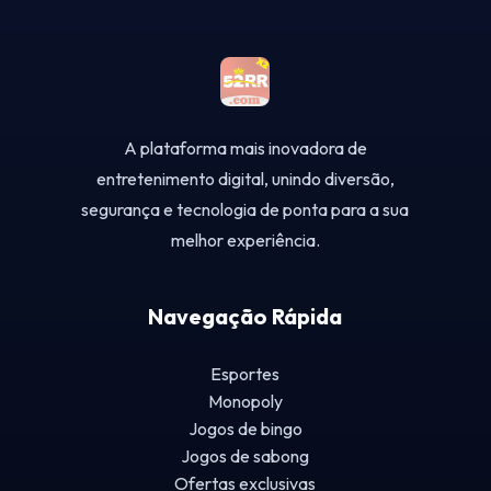
A plataforma mais inovadora de
entretenimento digital, unindo diversão,
segurança e tecnologia de ponta para a sua
melhor experiência.
Navegação Rápida
Esportes
Monopoly
Jogos de bingo
Jogos de sabong
Ofertas exclusivas