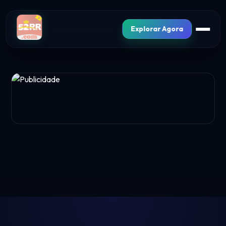
Explorar Agora