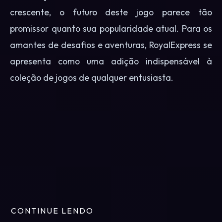
crescente, o futuro deste jogo parece tão
promissor quanto sua popularidade atual. Para os
amantes de desafios e aventuras, RoyalExpress se
apresenta como uma adição indispensável à
coleção de jogos de qualquer entusiasta.
CONTINUE LENDO