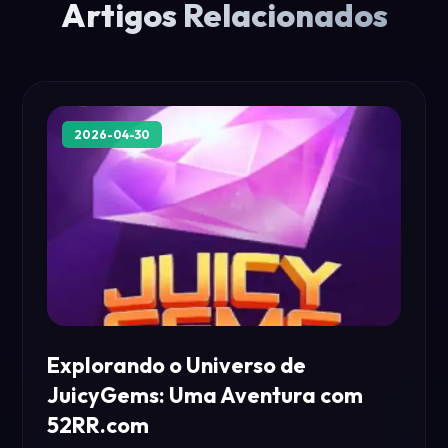
Artigos Relacionados
2026-04-30
Explorando o Universo de
JuicyGems: Uma Aventura com
52RR.com