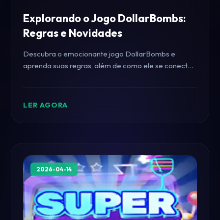
Explorando o Jogo DollarBombs:
Regras e Novidades
Descubra o emocionante jogo DollarBombs e
aprenda suas regras, além de como ele se conecta
com eventos atuais.
LER AGORA
2026-04-14