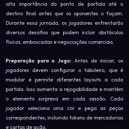
alta importância do ponto de partida até o
destino final antes que os oponentes o façam.
Durante essa jornada, os jogadores enfrentarão
diversos desafios que podem incluir obstáculos
físicos, emboscadas e negociações comerciais.
Preparação para o Jogo:
Antes de iniciar, os
jogadores devem configurar o tabuleiro, que é
modular e permite diferentes layouts a cada
partida. Isso aumenta a rejogabilidade e mantém
o elemento surpresa em cada sessão. Cada
jogador seleciona uma cor e pega as peças
correspondentes, incluindo tokens de mercadorias
e cartas de ação.