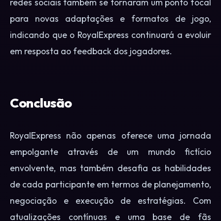
redes sociais também se tornaram um ponto focal
para novas adaptações e formatos de jogo,
indicando que o RoyalExpress continuará a evoluir
em resposta ao feedback dos jogadores.
Conclusão
RoyalExpress não apenas oferece uma jornada
empolgante através de um mundo fictício
envolvente, mas também desafia as habilidades
de cada participante em termos de planejamento,
negociação e execução de estratégias. Com
atualizações contínuas e uma base de fãs